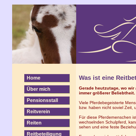
Was ist eine Reitbe
Home
Gerade heutzutage, wo wir a
Über mich
immer größerer Beliebtheit.
Pensionsstall
Viele Pferdebegeisterte Mens
bzw. haben nicht soviel Zeit
Reitverein
Für diese Pferdemenschen ist
wechselnden Schulpferd, kann
Reiten
sehen und eine feste Bezieh
Reitbeteiligung