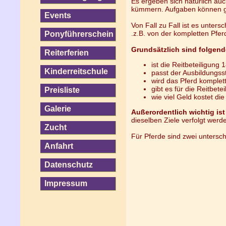
Es ergeben sich natürlich auc
kümmern. Aufgaben können gete
Events
Von Fall zu Fall ist es untersc
.z.B. von der kompletten Pferd
Ponyführerschein
Grundsätzlich sind folgend
Reiterferien
ist die Reitbeteiligung 
Kinderreitschule
passt der Ausbildungss
wird das Pferd komplett
gibt es für die Reitbete
Preisliste
wie viel Geld kostet die
Galerie
Außerordentlich wichtig is
dieselben Ziele verfolgt werden
Zucht
Für Pferde sind zwei untersch
Anfahrt
Datenschutz
Impressum