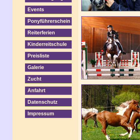
Events
Ponyführerschein
Reiterferien
Kinderreitschule
Preisliste
Galerie
Zucht
Anfahrt
Datenschutz
Impressum